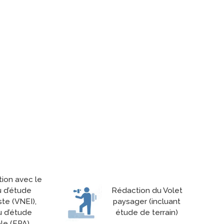
tion avec le
u d’étude
Rédaction du Volet
ste (VNEI),
paysager (incluant
 d’étude
étude de terrain)
ole (EPA)