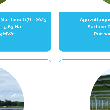
Maritime (17) - 2025
Agrivoltaïque
 : 5,63 Ha
Surface D
: 3 MWc
Puissa