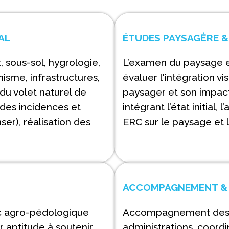
AL
ÉTUDES PAYSAGĖRE &
, sous-sol, hygrologie,
L’examen du paysage et
nisme, infrastructures,
évaluer l'intégration v
 du volet naturel de
paysager et son impact 
s des incidences et
intégrant l’état initial
er), réalisation des
ERC sur le paysage et 
ACCOMPAGNEMENT &
ic agro-pédologique
Accompagnement des p
ur aptitude à soutenir
administrations, coordi