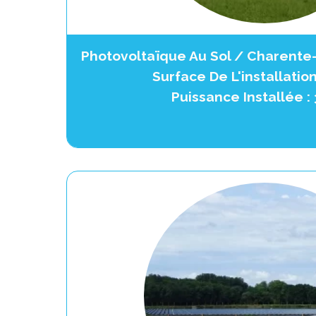
Photovoltaïque Au Sol / Charente-
Surface De L'installation
Puissance Installée 