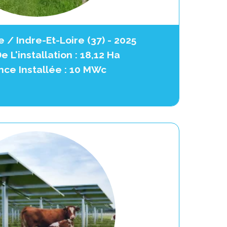
 / Indre-Et-Loire (37) - 2025
e L'installation : 18,12 Ha
nce Installée : 10 MWc