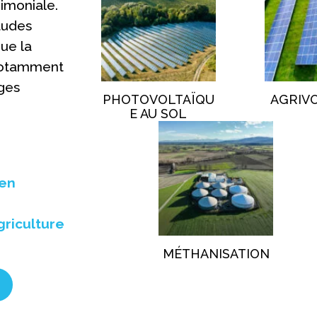
imoniale.
tudes
que la
 notamment
ages
PHOTOVOLTAÏQU
AGRIV
E AU SOL
 en
griculture
MÉTHANISATION