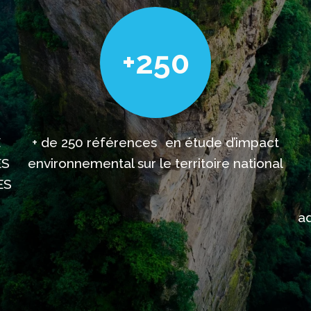
+250
E
+ de 250 références en étude d’impact
ES
environnemental sur le territoire national
ES
ad