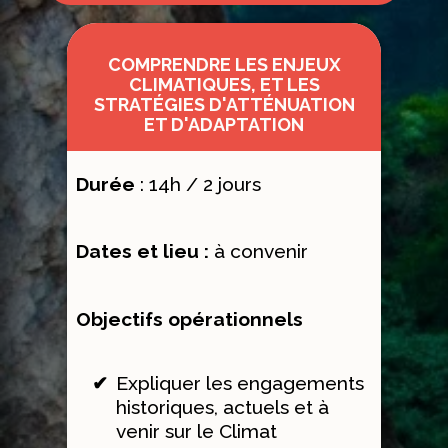
COMPRENDRE LES ENJEUX
CLIMATIQUES, ET LES
STRATÉGIES D'ATTÉNUATION
ET D'ADAPTATION
Durée
: 14h / 2 jours
Dates
et lieu :
à convenir
Objectifs opérationnels
Expliquer les engagements
historiques, actuels et à
venir sur le Climat